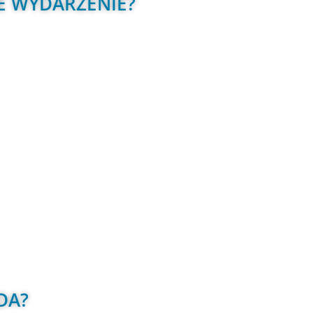
 WYDARZENIE?
DA?