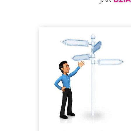
Znamy wszystkie te platform
Nie musisz analizować, porównywa
i testować kolejnych rozwiązań. Wiem
o nich wszystko. Zależnie od tego jakie
kategorii wydarzenie organizujesz i dl
jakiej grupy docelowej – wybierzem
wspólnie najlepszą opcję
Mamy rozwiązania na każdy budżet, tym te
się nie przejmuj
Jeżeli planujesz spotkanie integracyjne dl
Twojego zespołu – podpowiemy jaki