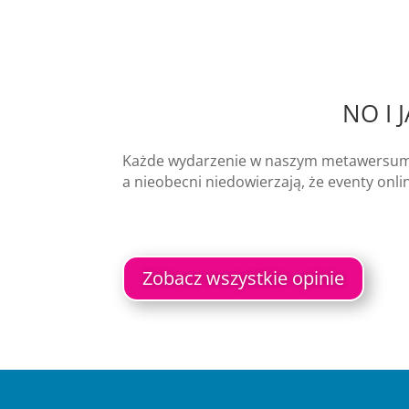
NO I 
Każde wydarzenie w naszym metawersu
a nieobecni niedowierzają, że eventy onlin
Zobacz wszystkie opinie