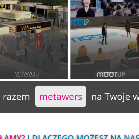
 razem  
 metawers 
  na Twoje 
AŁAMY?
 I DLACZEGO MOŻESZ NA NAS 