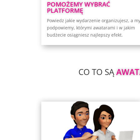
aktywności i atrakcje wykorzystaj
POMOŻEMY WYBRAĆ
maksimum potencjału wirtualne
PLATFORMĘ
rzeczywistości, dostarczając Wam wiel
Powiedz jakie wydarzenie organizujesz, a m
niezapomnianych wrażeń
podpowiemy, którymi awatarami i w jakim
budżecie osiągniesz najlepszy efekt.
CO TO SĄ 
AWAT