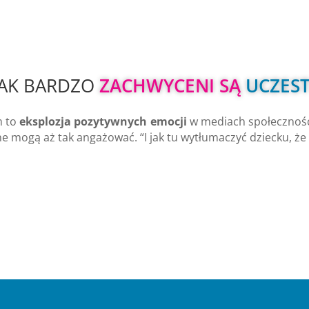
JAK BARDZO
 ZACHWYCENI SĄ 
UCZEST
m to
eksplozja pozytywnych emocji
w mediach społeczności
e mogą aż tak angażować. “I jak tu wytłumaczyć dziecku, że ro