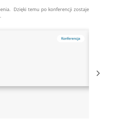
enia. Dzięki temu po konferencji zostaje
.
Konferencja
SQL Days 20
maj 2021
konferencja bra