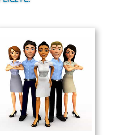
Kompleksowa obsługa gości
Goście, zaraz po zalogowaniu, witani są
przez hostessy, które pomagają im stawiać
pierwsze kroki oraz podpowiadają jak
korzystać z platformy.
W czasie trwania wydarzenia, uruchomiona
jest infolinia techniczna, która przez
telefon, czat i mailowo odpowiada na
zgłaszane pytania, pomagając w
skonfigurowaniu komputera.
Na każdej sali wykładowej czuwa wspacie
techniczne, reagujące natychmiast
w sytuacjach gdy prelegent lub puliczność