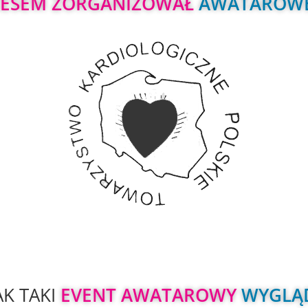
CESEM ZORGANIZOWAŁ 
AWATAROWE
AK TAKI 
EVENT AWATAROWY 
WYGLĄ