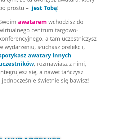
po prostu –
jest Tobą
!
Swoim
awatarem
wchodzisz do
wirtualnego centrum targowo-
konferencyjnego, a tam uczestniczysz
w wydarzeniu, słuchasz prelekcji,
spotykasz awatary innych
uczestników
, rozmawiasz z nimi,
integrujesz się, a nawet tańczysz
i jednocześnie świetnie się bawisz!