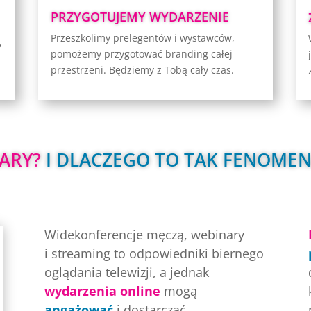
ą
PRZYGOTUJEMY WYDARZENIE
Tak, zupełnie tak samo jak w realnym
j
świecie!
e
Przeszkolimy prelegentów i wystawców,
y
.
pomożemy przygotować branding całej
przestrzeni. Będziemy z Tobą cały czas.
ARY?
 I DLACZEGO TO TAK FENOMENA
Widekonferencje męczą, webinary
i streaming to odpowiedniki biernego
oglądania telewizji, a jednak
wydarzenia online
mogą
angażować
i dostarczać