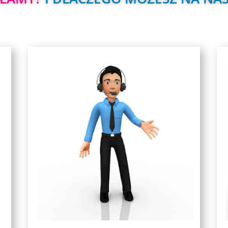
y
Event manager w zestawie
ć
Decydując się na współpracę z nami,
y
w komplecie z wybraną platformą,
j
.
event managera
otrzymasz do dyspozycji
a
Osobę doświadczoną w organizacji
y
wydarzeń awatarowych.
.
Wspólnie ułożymy harmonogram działań
ż
i dopilnujemy wszystkich szczegółów tak,
!
aby prelegenci, wystawcy i goście po prostu
a
świetnie się bawili uczestnicząc
e
w perfekcyjnie przygotowanym wydarzeniu.