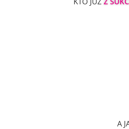
KTO JUŻ 
Z SUK
A J