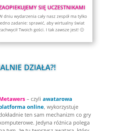
wymagają pomocy.
ZAOPIEKUJEMY SIĘ UCZESTNIKAMI
W dniu wydarzenia cały nasz zespół ma tylko
A na koniec, zawsze mamy niesamowitą
jedno zadanie: sprawić, aby wirtualny świat
atrakcję niespodziankę, która na długo
zachwycił Twoich gości. I tak zawsze jest! 🙂
zapada w pamięci wszystkich uczestników!
LNIE DZIAŁA?! 
Metawers
– czyli
awatarowa
platforma online
, wykorzystuje
dokładnie ten sam mechanizm co gry
komputerowe. Jedyna różnica polega
na tym, że tu tworzysz awatara, który