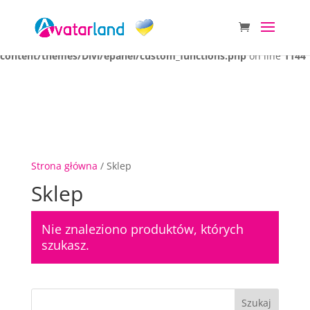
Warning
: Attempt to read property "ID" on null in
/home/klient.dhosting.pl/ddit/avavent.eu-na3n/public_html/wp-
content/themes/Divi/epanel/custom_functions.php
on line
1144
Strona główna
/ Sklep
Sklep
Nie znaleziono produktów, których
szukasz.