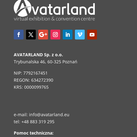
AVATARLAND Sp. z o.o.
Trybunalska 46, 60-325 Poznań
NIP: 7792167451
REGON: 634272390
KRS: 0000099765
e-mail:
i
nfo@avatarland.eu
tel: +48 883 319 295
Pomoc techniczna: