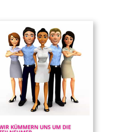
Umfassender Gästeservice
Sobald sich die Besucher einloggen, werden
sie von Hostessen begrüßt, die ihnen bei
den ersten Schritten helfen und Vorschläge
zur Nutzung der Plattform machen.
Während der Veranstaltung steht eine
technische Hotline zur Verfügung, die per
Telefon, Chat und E-Mail gemeldete Fragen
beantwortet und bei der Einrichtung des
Computers hilft.
In jedem Hörsaal steht ein technischer
Support bereit, der sofort reagiert, wenn
der Redner oder das Publikum Hilfe
WIR KÜMMERN UNS UM DIE
benötigt.