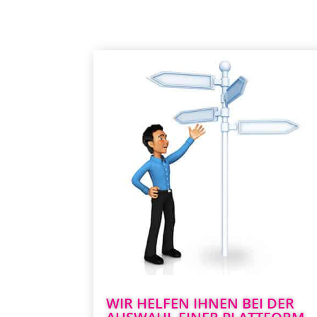
Wir kennen all dies
Plattforme
Sie brauchen nicht mehr Lösungen z
analysieren, zu vergleichen und zu testen
Wir kennen sie alle. Je nachdem, welche Ar
von Veranstaltung Sie organisieren und fü
welche Zielgruppe - wir werden gemeinsa
die beste Option auswählen
Wir haben Lösungen für jedes Budget, auc
das ist kein Problem
Wenn Sie ein Team-Building-Event für Ih
Team planen, schlagen wir Ihnen vor
WIR HELFEN IHNEN BEI DER
welche Aktivitäten und Attraktionen da