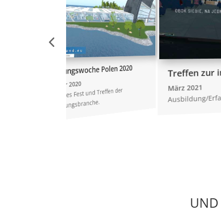
egnungswoche Polen 2020
Treffen zur internen Kommunikat
ember 2020
März 2021
irtuelles Fest und Treffen der
Ausbildung/Erfahrungsaustausch
staltungsbranche.
UND 