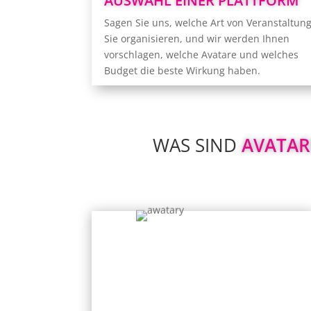
AUSWAHL EINER PLATTFORM
maximale Potenzial der virtuellen Realitä
Sagen Sie uns, welche Art von Veranstaltun
nutzen und Ihnen viele unvergesslich
Sie organisieren, und wir werden Ihnen
Erlebnisse bescheren
vorschlagen, welche Avatare und welches
Budget die beste Wirkung haben.
WAS SIND 
AVATAR