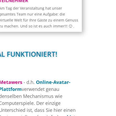
TEILNEHMER
Und am Ende gibt es immer eine tolle
Am Tag der Veranstaltung hat unser
Überraschungsattraktion, die allen
gesamtes Team nur eine Aufgabe: die
Teilnehmern noch lange in Erinnerung
virtuelle Welt für Ihre Gäste zu einem Genuss
bleiben wird!
zu machen. Und so ist es auch immer!!! 🙂 .
 FUNKTIONIERT! 
Metawers
- d.h.
Online-Avatar-
Plattform
verwendet genau
denselben Mechanismus wie
Computerspiele. Der einzige
Unterschied ist, dass Sie hier einen