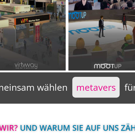
meinsam wählen  
 metavers 
  f
WIR?
 UND WARUM SIE AUF UNS ZÄ