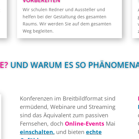
VORBEREITEN
t
Ja, genau wie in der realen Welt!
Wir schulen Redner und Aussteller und
g
e
helfen bei der Gestaltung des gesamten
.
Raums. Wir werden Sie auf dem gesamten
Weg begleiten.
E?
 UND WARUM ES SO PHÄNOMENAL
Konferenzen im Breitbildformat sind
ermüdend, Webinare und Streaming
sind das Äquivalent zum passiven
Fernsehen, doch
Online-Events
Mai
einschalten.
und bieten
echte