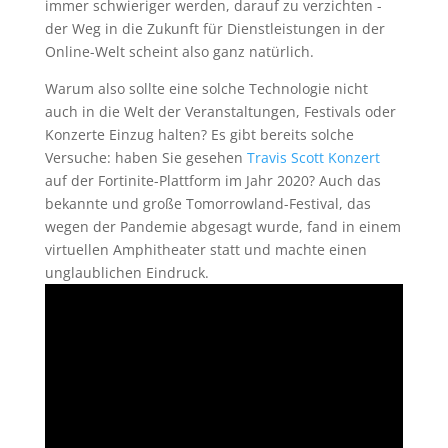
immer schwieriger werden, darauf zu verzichten -
der Weg in die Zukunft für Dienstleistungen in der
Online-Welt scheint also ganz natürlich.
Warum also sollte eine solche Technologie nicht
auch in die Welt der Veranstaltungen, Festivals oder
Konzerte Einzug halten? Es gibt bereits solche
Versuche: haben Sie gesehen
Travis Scott Konzert
auf der Fortinite-Plattform im Jahr 2020? Auch das
bekannte und große Tomorrowland-Festival, das
wegen der Pandemie abgesagt wurde, fand in einem
virtuellen Amphitheater statt und machte einen
unglaublichen Eindruck.