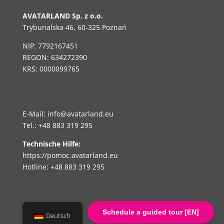
AVATARLAND Sp. z o.o.
Trybunalska 46, 60-325 Poznań
NIP: 7792167451
REGON: 634272390
KRS: 0000099765
E-Mail:
i
nfo@avatarland.eu
Tel.: +48 883 319 295
Technische Hilfe:
https://pomoc.avatarland.eu
Hotline: +48 883 319 295
Schedule a guided tour [EN]
Deutsch