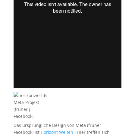
Meta-Projekt
(früher j
Facebook)
Das ursprüngliche Design von Meta (früher
Facebook) ist
Horizont Welten
- Hier treffen sich