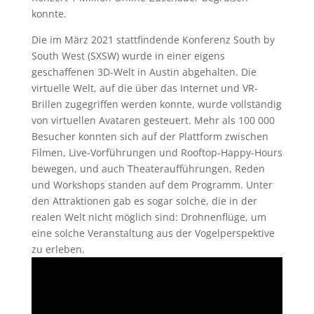
konnte.
Die im März 2021 stattfindende Konferenz South by
South West (SXSW) wurde in einer eigens
geschaffenen 3D-Welt in Austin abgehalten. Die
virtuelle Welt, auf die über das Internet und VR-
Brillen zugegriffen werden konnte, wurde vollständig
von virtuellen Avataren gesteuert. Mehr als 100 000
Besucher konnten sich auf der Plattform zwischen
Filmen, Live-Vorführungen und Rooftop-Happy-Hours
bewegen, und auch Theateraufführungen, Reden
und Workshops standen auf dem Programm. Unter
den Attraktionen gab es sogar solche, die in der
realen Welt nicht möglich sind: Drohnenflüge, um
eine solche Veranstaltung aus der Vogelperspektive
zu erleben.