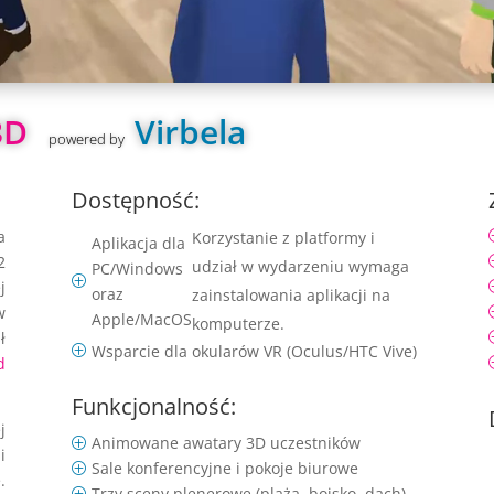
D  
Virbela
 powered by   
Dostępność:
a
Korzystanie z platformy i
Aplikacja dla
2
udział w wydarzeniu wymaga
PC/Windows
P
j
oraz
zainstalowania aplikacji na
w
Apple/MacOS
komputerze.
ł
Wsparcie dla okularów VR (Oculus/HTC Vive)
P
d
Funkcjonalność:
j
Animowane awatary 3D uczestników
P
i
Sale konferencyjne i pokoje biurowe
P
.
Trzy sceny plenerowe (plaża, boisko, dach)
P