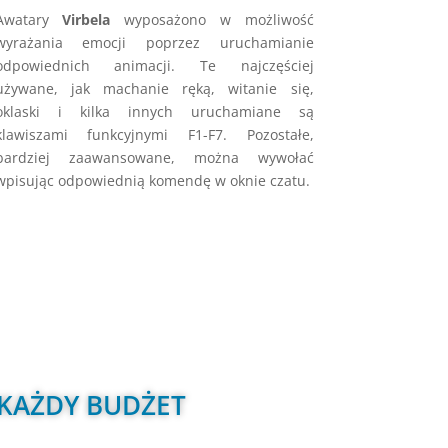
Awatary
Virbela
wyposażono w możliwość
wyrażania emocji poprzez uruchamianie
odpowiednich animacji. Te najczęściej
używane, jak machanie ręką, witanie się,
oklaski i kilka innych uruchamiane są
klawiszami funkcyjnymi F1-F7. Pozostałe,
bardziej zaawansowane, można wywołać
wpisując odpowiednią komendę w oknie czatu.
 KAŻDY BUDŻET