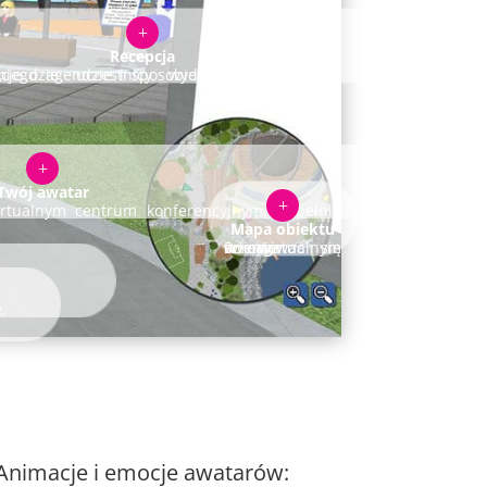
L
Recepcja
bie poruszania się po platformie.
L
Twój awatar
L
Mapa obiektu
Pomaga orientować się w wirtualnym świecie.
.
Animacje i emocje awatarów: