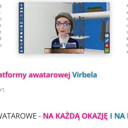
ą
.
o
z
e
d
o
atformy awatarowej 
Virbela
a”]
ATAROWE - 
NA KAŻDĄ OKAZJĘ 
I NA