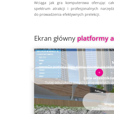
Wciąga jak gra komputerowa oferując cał
spektrum atrakcji i profesjonalnych narzędz
do prowadzenia efektywnych prelekcji.
Ekran główny 
platformy 
Za pomocą tego menu możesz się telep
L
Lista uczestnikó
Tutaj odszukasz innych zalogowanych u
Wejśc
Tutaj odbywaj