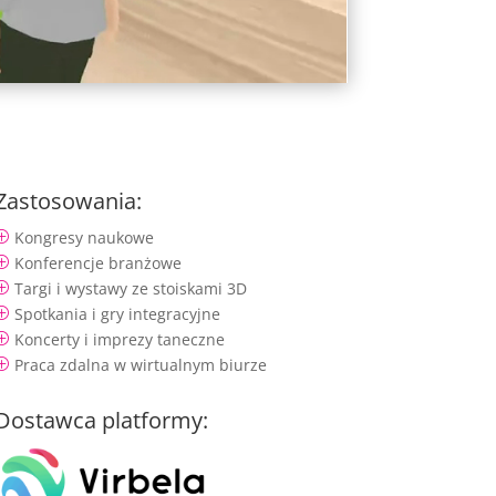
Zastosowania:
Kongresy naukowe
P
Konferencje branżowe
P
Targi i wystawy ze stoiskami 3D
P
Spotkania i gry integracyjne
P
Koncerty i imprezy taneczne
P
Praca zdalna w wirtualnym biurze
P
Dostawca platformy: