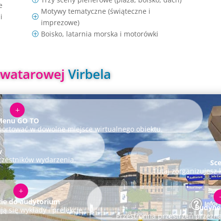
e
Motywy tematyczne (świąteczne i
i
P
imprezowe)
Boisko, latarnia morska i motorówki
P
awatarowej 
Virbela
L
Menu GO TO
ortować w dowolne miejsce wirtualnego obiektu.
w
czestników wydarzenia.
Sc
Tutaj zorganizujesz 
L
ie do audytorium
Budynek
ą się wykłady i prelekcje.
Przestronna przestrzeń przezn