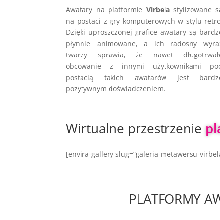
Awatary na platformie
Virbela
stylizowane s
na postaci z gry komputerowych w stylu retro
Dzięki uproszczonej grafice awatary są bardz
płynnie animowane, a ich radosny wyra
twarzy sprawia, że nawet długotrwał
obcowanie z innymi użytkownikami po
postacią takich awatarów jest bardz
pozytywnym doświadczeniem.
Wirtualne przestrzenie 
pl
[envira-gallery slug=”galeria-metawersu-virbel
PLATFORMY AW