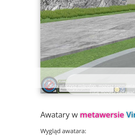
Gdy włączysz mikrofon, możesz rozmawiać
Tutaj możesz zadawać 
Awatary w 
metawersie 
Vi
Wygląd awatara: