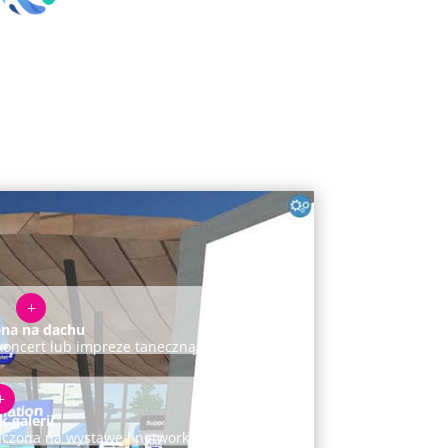
L
ena na dachu
koncert lub impreze taneczną.
L
 galerii
aczona na wystawę i networking.